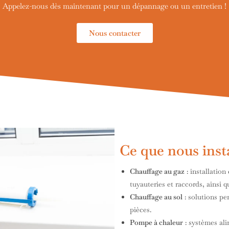
Appelez-nous dès maintenant pour un dépannage ou un entretien !
Nous contacter
Ce que nous inst
Chauffage au gaz
: installation
tuyauteries et raccords, ainsi 
Chauffage au sol
: solutions pe
pièces.
Pompe à chaleur
: systèmes ali