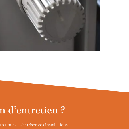
n d’entretien ?
etenir et sécuriser vos installations.