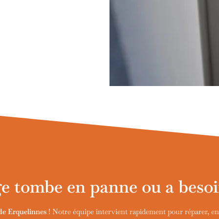
e tombe en panne ou a besoi
de
Erquelinnes
! Notre équipe intervient rapidement pour réparer, entr