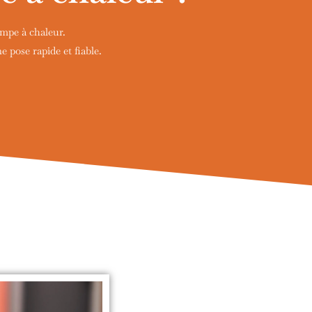
ompe à chaleur.
pose rapide et fiable.