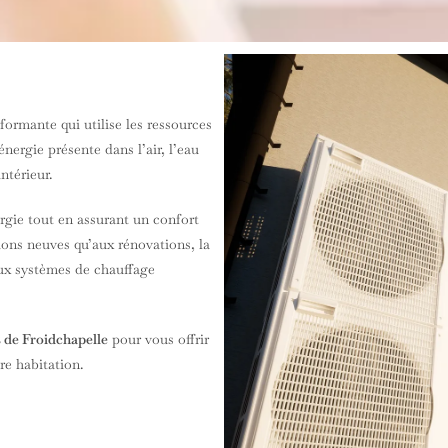
ormante qui utilise les ressources
énergie présente dans l’air, l’eau
ntérieur.
gie tout en assurant un confort
ions neuves qu’aux rénovations, la
aux systèmes de chauffage
 de Froidchapelle
pour vous offrir
e habitation.