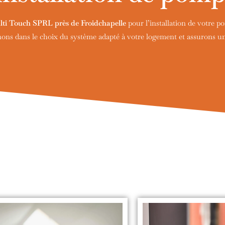
ti Touch SPRL près de Froidchapelle
pour l’installation de votre p
s dans le choix du système adapté à votre logement et assurons une 