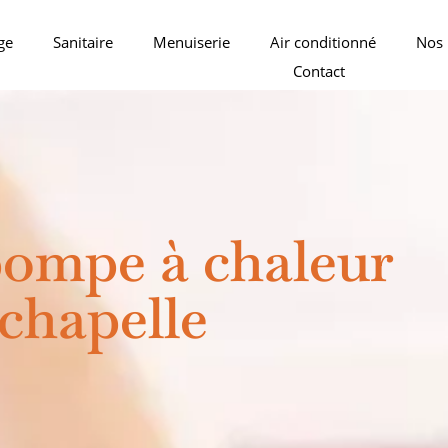
ge
Sanitaire
Menuiserie
Air conditionné
Nos 
Contact
 pompe à chaleur
dchapelle