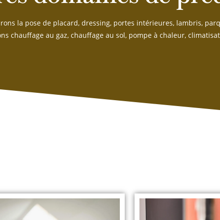
ons la pose de placard, dressing, portes intérieures, lambris, parq
ons chauffage au gaz, chauffage au sol, pompe à chaleur, climatisa